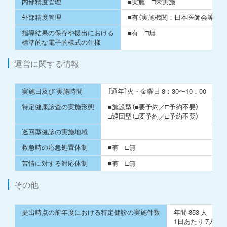
内部精度管理
■実施 □未実施
外部精度管理
■有（実施機関：⽇本医師会等） 
指導結果の保存や提出における
■有 □無
標準的な電⼦的様式の仕様
運営に関する情報
実施⽇及び 実施時間
［通年］⽕・⾦曜⽇ 8：30〜10：00
特定健康診査の実施形態
■施設型（■要予約／□予約不要）
□巡回型（□要予約／□予約不要）
巡回型健診の実施地域
救急時の応急処置体制
■有 □無
苦情に対する対応体制
■有 □無
その他
提出時点の前年度における特定健診の実施件数
年間 853 ⼈
1⽇あたり 7⼈