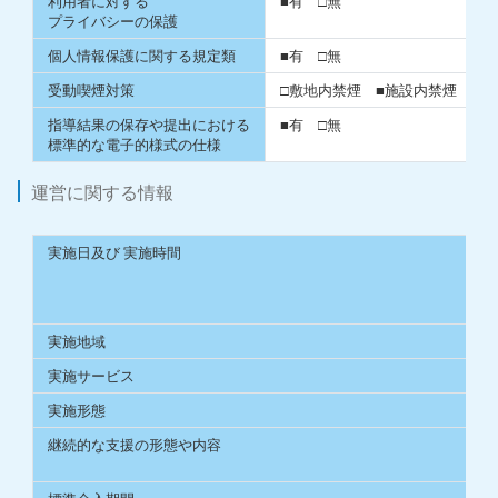
利⽤者に対する
■有 □無
プライバシーの保護
個⼈情報保護に関する規定類
■有 □無
受動喫煙対策
□敷地内禁煙 ■施設内禁煙 □完
指導結果の保存や提出における
■有 □無
標準的な電⼦的様式の仕様
運営に関する情報
実施⽇及び 実施時間
実施地域
実施サービス
実施形態
継続的な支援の形態や内容