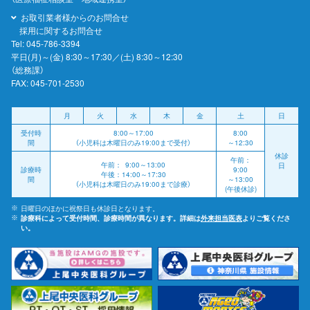
お取引業者様からのお問合せ
採用に関するお問合せ
Tel:
045-786-3394
平日(月)～(金) 8:30～17:30／(土) 8:30～12:30
（総務課）
FAX: 045-701-2530
月
火
水
木
金
土
日
受付時
8:00～17:00
8:00
間
（小児科は木曜日のみ19:00まで受付）
～12:30
休診
午前：
午前： 9:00～13:00
日
診療時
9:00
午後：14:00～17:30
間
～13:00
（小児科は木曜日のみ19:00まで診療）
(午後休診)
日曜日のほかに祝祭日も休診日となります。
診療科によって受付時間、診療時間が異なります。詳細は
外来担当医表
よりご覧くださ
い。