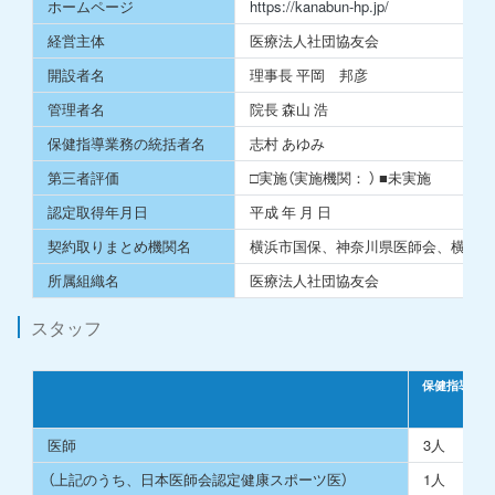
ホームページ
https://kanabun-hp.jp/
経営主体
医療法⼈社団協友会
開設者名
理事⻑ 平岡 邦彦
管理者名
院長 森山 浩
保健指導業務の統括者名
志村 あゆみ
第三者評価
□実施（実施機関： ） ■未実施
認定取得年⽉⽇
平成 年 ⽉ ⽇
契約取りまとめ機関名
横浜市国保、神奈川県医師会、横浜市
所属組織名
医療法⼈社団協友会
スタッフ
保健指導事業
医師
3人
（上記のうち、日本医師会認定健康スポーツ医）
1人