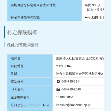
実施可能な特定健康診査の件数
年間 900 ⼈
1⽇あたり 9⼈
特定保健指導の実施
■有（動機付け支援
特定保険指導
保健指導機関情報
機関名
医療法⼈社団協友会 ⾦沢⽂庫病院
郵便番号
〒236-0042
住所
神奈川県横浜市⾦沢区釜利⾕東2-6-22
電話番号
045-785-3311
FAX 番号
045-789-2540
健診機関番号
1410801654
窓⼝となるメールアドレス
kenshin@kanabun-hp.jp