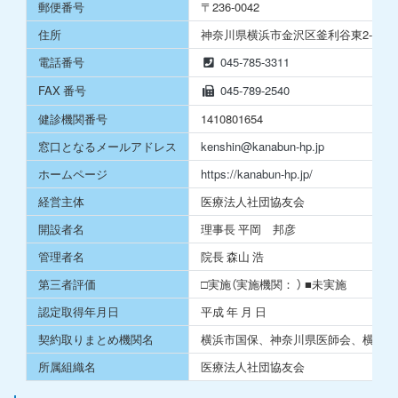
郵便番号
〒236-0042
住所
神奈川県横浜市⾦沢区釜利⾕東2-6-22
電話番号
045-785-3311
FAX 番号
045-789-2540
健診機関番号
1410801654
窓⼝となるメールアドレス
kenshin@kanabun-hp.jp
ホームページ
https://kanabun-hp.jp/
経営主体
医療法⼈社団協友会
開設者名
理事⻑ 平岡 邦彦
管理者名
院長 森山 浩
第三者評価
□実施（実施機関： ） ■未実施
認定取得年⽉⽇
平成 年 ⽉ ⽇
契約取りまとめ機関名
横浜市国保、神奈川県医師会、横浜市
所属組織名
医療法⼈社団協友会