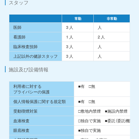
スタッフ
常勤
⾮常勤
医師
3 ⼈
⼈
看護師
1 ⼈
2 ⼈
臨床検査技師
3 ⼈
⼈
上記以外の健診スタッフ
3 ⼈
⼈
施設及び設備情報
利⽤者に対する
■有 □無
プライバシーの保護
個⼈情報保護に関する規定類
■有 □無
受動喫煙対策
□敷地内禁煙 ■施設内禁煙 □完
血液検査
□独自で実施 ■委託（委託機関名
眼底検査
■独⾃で実施